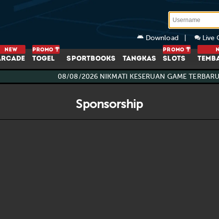
Download |
Live
NEW
PROMO
PROMO
ARCADE
TOGEL
SPORTBOOKS
TANGKAS
SLOTS
TEMB
08/08/2026
NIKMATI KESERUAN GAME TERBARU JOKE
Sponsorship