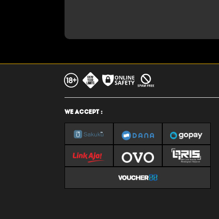
WE ACCEPT :