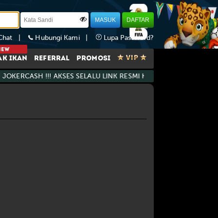
MASUK
 Chat |
Hubungi Kami |
Lupa Password?
NEW
AK IKAN
REFERRAL
PROMOSI
RCASH !!! AKSES SELALU LINK RESMI KAMI dewapokerbagus.com 